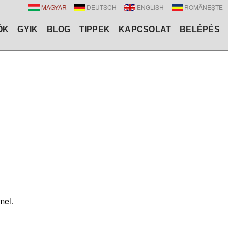
MAGYAR
DEUTSCH
ENGLISH
ROMÂNEŞTE
ÓK
GYIK
BLOG
TIPPEK
KAPCSOLAT
BELÉPÉS
mel.